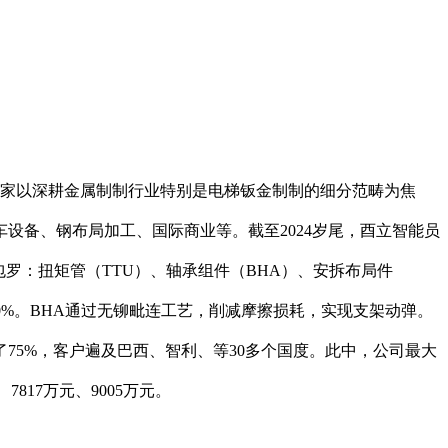
是一家以深耕金属制制行业特别是电梯钣金制制的细分范畴为焦
设备、钢布局加工、国际商业等。截至2024岁尾，酉立智能员
物包罗：扭矩管（TTU）、轴承组件（BHA）、安拆布局件
0%。BHA通过无铆毗连工艺，削减摩擦损耗，实现支架动弹。
越了75%，客户遍及巴西、智利、等30多个国度。此中，公司最大
、7817万元、9005万元。