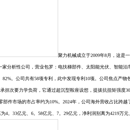
聚力机械成立于2009年8月，这
家分析性公司，营业包罗：电扶梯部件、太阳能光伏、智能泊车
81。82%。公司共有58项专利，此中发现专利10项。公司焦点产
体，承担次要力学负荷，它通过超沉型鞍座设想，提拔抗扭矩强度3
零部件市场的市占率约为10%。2024年，公司海外营收占比跨
别离为4。33亿元、6。58亿元、7。29亿元，净利润别离为4219万元