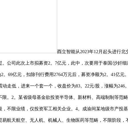
酉立智能从2023年12月起头进行北
公司此次上市拟募资2。7亿元，此中，次要用于泰国/沙奸细厂扶
额为2。69亿元，扣除刊行费用2764万元后，募资净额为2。41
震动走低，进来一个套一个，收盘价为83。22元/股，涨幅为246
限。2。某省级母基金欲投资半导体、新材料、高端制制等范畴企业
段，不限业绩，仅投资军工相关企业。4。成渝间某地级市产投基
贸易航天航空、无人机、机械人、生物医药等范畴，不限阶段，