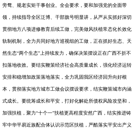
旁骛、规老实矩干事创业。全会要求，要和加强党的全面带
领，持续指导全区泛博、干部旗号明显讲，从严从实抓好深切
贯彻地方八项进修教育后续工做，完美做风扶植常态化长效化
轨制机制，全力共同好地方巡视组的工做，正在抓好生态、天
然生态“两个生态”上持续发力，确保决策摆设正在广西不折不
扣落地收效。要结实鞭策经济社会高质量成长，强化经济运转
安排和稳增加政策落地落实，全力巩固我区经济回升向好根
本，贯彻落实地方城市工做会议摆设要求，结实鞭策城市内涵
式成长。要统筹成长和平安，打好化解处所债权风险攻坚和，
加强扶植，聚力“十个一”扶植更高程度安然广西，结实推进铸
牢中华平易近族配合体认识示范区扶植，严酷落实平安出产义