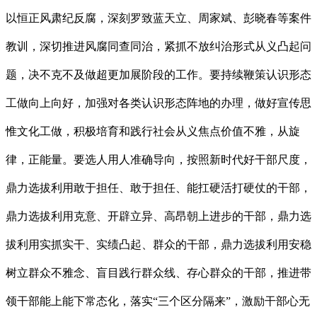
以恒正风肃纪反腐，深刻罗致蓝天立、周家斌、彭晓春等案件
教训，深切推进风腐同查同治，紧抓不放纠治形式从义凸起问
题，决不克不及做超更加展阶段的工作。要持续鞭策认识形态
工做向上向好，加强对各类认识形态阵地的办理，做好宣传思
惟文化工做，积极培育和践行社会从义焦点价值不雅，从旋
律，正能量。要选人用人准确导向，按照新时代好干部尺度，
鼎力选拔利用敢于担任、敢于担任、能扛硬活打硬仗的干部，
鼎力选拔利用克意、开辟立异、高昂朝上进步的干部，鼎力选
拔利用实抓实干、实绩凸起、群众的干部，鼎力选拔利用安稳
树立群众不雅念、盲目践行群众线、存心群众的干部，推进带
领干部能上能下常态化，落实“三个区分隔来”，激励干部心无