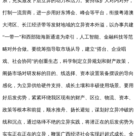
系，充实激发下层立异的动力和活力。要持续扩大对内对外，
打制一流营商，进一步用好东博会、峰会等平台，衔接粤港澳
大湾区、长江经济带等发财地域的立异资本外溢，以办事共建
“一带一”和西部陆海新通道为牵引，人工智能、金融科技等范
畴对外合做。要统筹指导取市场从导，建立“搭台、企业唱
戏、社会协同”的创重生态，科学制定立异规划和财产政策，
阐扬市场对研发标的目的、线选择、资本设置装备摆设的导向
感化，为立异供给硬件支持、成长土壤和丰硕使用场景。要用
好后发劣势，紧紧环绕我区现有的财产、区位、物流、资本、
政策等根本和前提，顺水推舟、扬长避短，谋划好立异冲破的
线和沉点，通过络绎不绝的立异实践，将潜正在的后发劣势为
实实正在正在的立异，鞭策广西经济社会实现赶超式成长。全