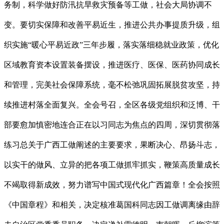
务制，科学做好防汛抗旱救灾预备等工做，社会大局协调不
变。要切实保障和改善平易近生，推进公共办事提质升级，组
织实施“暖心平易近政”三年步履，落实落细稳就业政策，优化
区域教育资本设置装备摆设，推进医疗、医保、医药协同成长
和管理，完美社会保障系统，毫不松弛巩固拓展脱贫攻坚，持
续推进村落全面复兴。全会号召，全区各级党组织和泛博、干
部要愈加慎密地连合正在以习同志为焦点的四周，深切贯彻落
练习总关于广西工做阐述的主要要求，果断决心、昂扬斗志，
以实干的做风、立异的把各项工做抓牢抓实，鞭策高质量成长
不竭取得新成效，努力谱写中国式现代化广西篇章！全会按照
《中国章程》和相关，决定核准葛国科同志因工做调离缘由辞