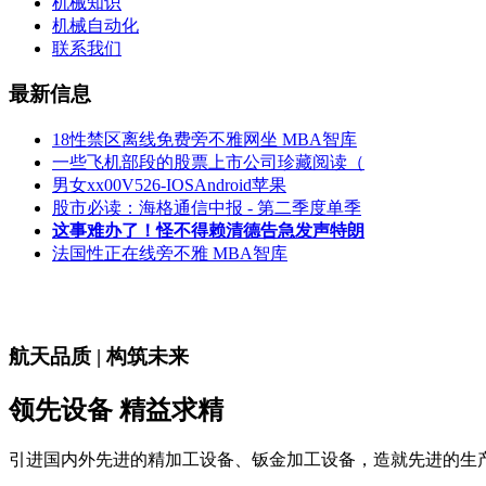
机械知识
机械自动化
联系我们
最新信息
18性禁区离线免费旁不雅网坐 MBA智库
一些飞机部段的股票上市公司珍藏阅读（
男女xx00V526-IOSAndroid苹果
股市必读：海格通信中报 - 第二季度单季
这事难办了！怪不得赖清德告急发声特朗
法国性正在线旁不雅 MBA智库
航天品质 | 构筑未来
领先设备 精益求精
引进国内外先进的精加工设备、钣金加工设备，造就先进的生