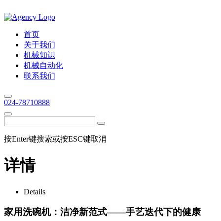
首页
关于我们
机械知识
机械自动化
联系我们
024-78710888
按Enter键搜索或按ESC键取消
详情
Details
家用洗碗机：洁净新范式——手艺迭代下的健康