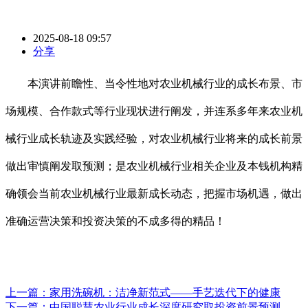
2025-08-18 09:57
分享
本演讲前瞻性、当令性地对农业机械行业的成长布景、市
场规模、合作款式等行业现状进行阐发，并连系多年来农业机
械行业成长轨迹及实践经验，对农业机械行业将来的成长前景
做出审慎阐发取预测；是农业机械行业相关企业及本钱机构精
确领会当前农业机械行业最新成长动态，把握市场机遇，做出
准确运营决策和投资决策的不成多得的精品！
上一篇：
家用洗碗机：洁净新范式——手艺迭代下的健康
下一篇：
中国聪慧农业行业成长深度研究取投资前景预测