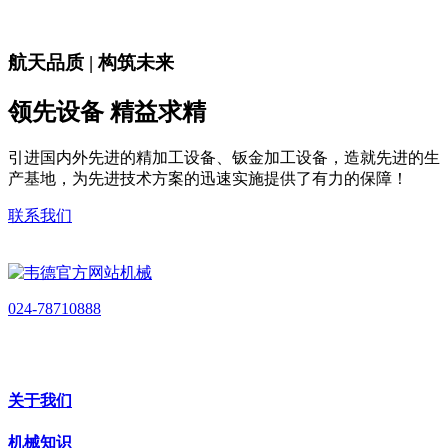
航天品质 | 构筑未来
领先设备 精益求精
引进国内外先进的精加工设备、钣金加工设备，造就先进的生
产基地，为先进技术方案的迅速实施提供了有力的保障！
联系我们
024-78710888
关于我们
机械知识