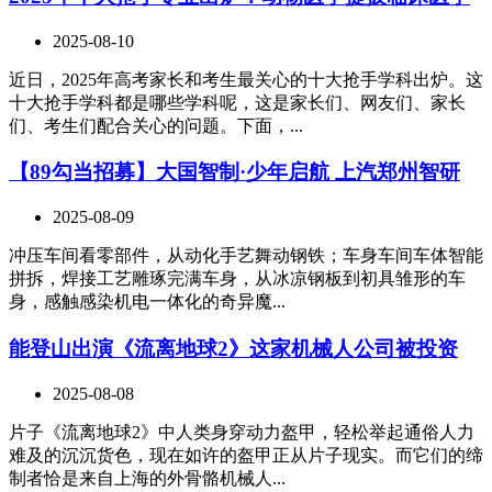
2025-08-10
近日，2025年高考家长和考生最关心的十大抢手学科出炉。这
十大抢手学科都是哪些学科呢，这是家长们、网友们、家长
们、考生们配合关心的问题。下面，...
【89勾当招募】大国智制·少年启航 上汽郑州智研
2025-08-09
冲压车间看零部件，从动化手艺舞动钢铁；车身车间车体智能
拼拆，焊接工艺雕琢完满车身，从冰凉钢板到初具雏形的车
身，感触感染机电一体化的奇异魔...
能登山出演《流离地球2》这家机械人公司被投资
2025-08-08
片子《流离地球2》中人类身穿动力盔甲，轻松举起通俗人力
难及的沉沉货色，现在如许的盔甲正从片子现实。而它们的缔
制者恰是来自上海的外骨骼机械人...