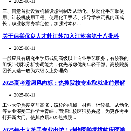
2025-08-11
三、同意首批设置机械设想制制及从动化、从动化手艺取使
用、计较机使用工程、使用化工手艺、指导学校沉视内涵成
长，职业教育办学定位，加强对本科...
关于保举优良人才赴江苏加入江苏省第十八批科
2025-08-11
一般应具有研究生学历或副高级以上专业手艺职务，有较强的
组织带领和分析协调能力，优先考虑优良年轻干部。高校院所
团长人选一般为六级以上办理岗...
2025高考意愿风向标：热搜院校专业取就业前景解
2025-08-11
工业大学热度空前高涨，该校的机械、材料、计较机、从动化
等专业深受工科学生青睐，而深圳校区强势兴起，为更多考生
打开新大门。使其位居2025热搜院...
2025年十大抢手专业出炉！动物医学提拔临床医学