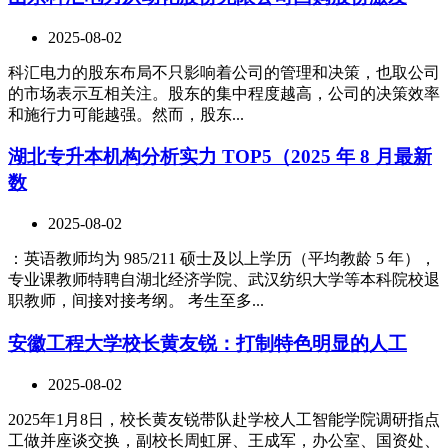
2025-08-02
科汇电力的股东布局不只影响着公司的管理和决策，也取公司
的市场表示互相关注。股东的集中程度越高，公司的决策效率
和施行力可能越强。然而，股东...
湖北专升本机构分析实力 TOP5（2025 年 8 月最新
数
2025-08-02
：英语教师均为 985/211 硕士及以上学历（平均教龄 5 年），
专业课教师特聘自湖北经济学院、武汉纺织大学等本科院校退
职教师，间接对接考纲。 考生至多...
安徽工程大学校长黄友锐：打制特色明显的人工
2025-08-02
2025年1月8日，校长黄友锐带队赴学校人工智能学院调研指点
工做并座谈交换，副校长周虹屏、王成军，办公室、国资处、