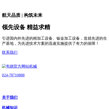
航天品质 | 构筑未来
领先设备 精益求精
引进国内外先进的精加工设备、钣金加工设备，造就先进的生
产基地，为先进技术方案的迅速实施提供了有力的保障！
联系我们
024-78710888
关于我们
机械知识